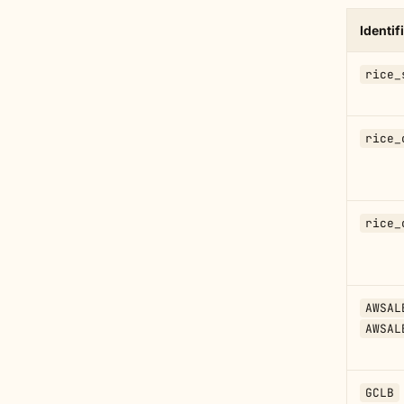
Identif
rice_
rice_
rice_
AWSAL
AWSAL
GCLB