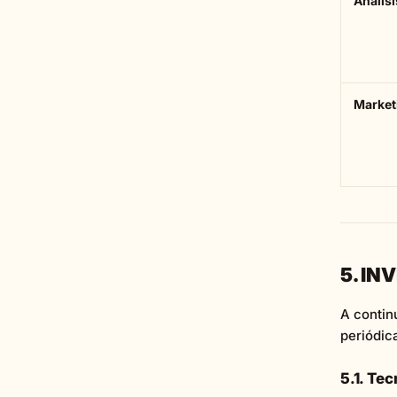
Análisi
Market
5. IN
A contin
periódic
5.1. Te