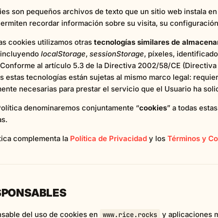
ies son pequeños archivos de texto que un sitio web instala e
ermiten recordar información sobre su visita, su configuración 
las cookies utilizamos otras
tecnologías similares de almacenam
 incluyendo
localStorage
,
sessionStorage
, píxeles, identificad
Conforme al artículo 5.3 de la Directiva 2002/58/CE (Directiva 
as estas tecnologías están sujetas al mismo marco legal: requi
ente necesarias para prestar el servicio que el Usuario ha soli
Política denominaremos conjuntamente “
cookies
” a todas esta
as.
ítica complementa la
Política de Privacidad
y los
Términos y Co
ESPONSABLES
nsable del uso de cookies en
y aplicaciones m
www.rice.rocks