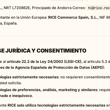
.
, NRT L720862E, Principado de Andorra Correo:
hi@rice.roc
tante en la Unión Europea:
RICE Commerce Spain, S.L.
, NIF B
a, España.
SE JURÍDICA Y CONSENTIMIENTO
e al
artículo 22.2 de la Ley 34/2002 (LSSI-CE)
, al artículo 5.3
ies de la Agencia Española de Protección de Datos (AEPD)
:
logías estrictamente necesarias
: no requieren consentimient
ted solicita.
logías de preferencias, análisis, marketing y similares
: requi
mado e inequívoco
.
ente
RICE solo utiliza tecnologías estrictamente necesarias
e