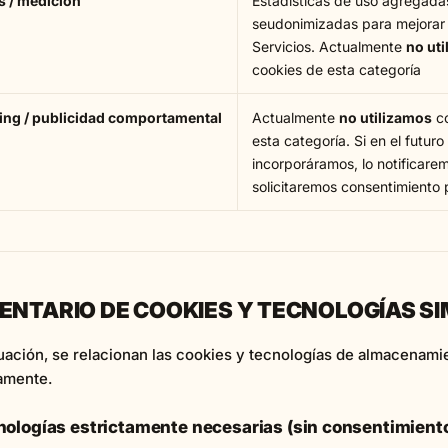
s / medición
Estadísticas de uso agregada
seudonimizadas para mejorar 
Servicios. Actualmente
no ut
cookies de esta categoría
ing / publicidad comportamental
Actualmente
no utilizamos
co
esta categoría. Si en el futuro 
incorporáramos, lo notificare
solicitaremos consentimiento 
VENTARIO DE COOKIES Y TECNOLOGÍAS S
uación, se relacionan las cookies y tecnologías de almacenamien
amente.
cnologías estrictamente necesarias (sin consentimient