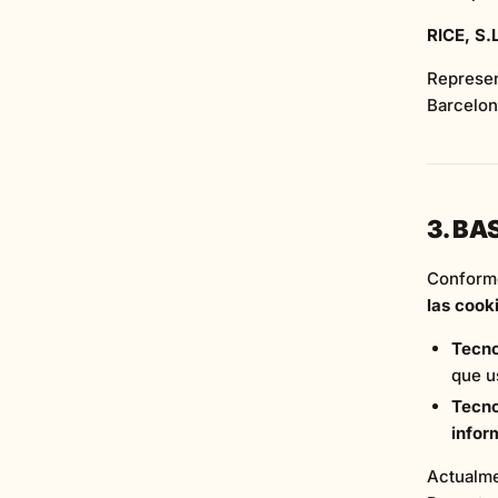
RICE, S.L
Represen
Barcelon
3. BA
Conform
las cook
Tecno
que us
Tecno
infor
Actualm