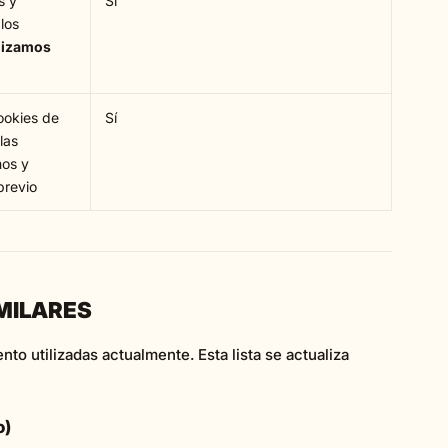
s y
Sí
los
ilizamos
okies de
Sí
las
mos y
previo
IMILARES
to utilizadas actualmente. Esta lista se actualiza
o)