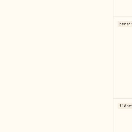
persi
i18ne