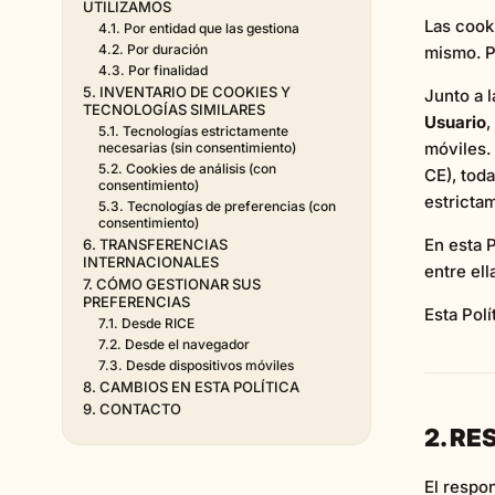
UTILIZAMOS
Las cook
4.1. Por entidad que las gestiona
4.2. Por duración
mismo. P
4.3. Por finalidad
5. INVENTARIO DE COOKIES Y
Junto a 
TECNOLOGÍAS SIMILARES
Usuario
,
5.1. Tecnologías estrictamente
móviles. 
necesarias (sin consentimiento)
5.2. Cookies de análisis (con
CE), tod
consentimiento)
estrictam
5.3. Tecnologías de preferencias (con
consentimiento)
En esta 
6. TRANSFERENCIAS
INTERNACIONALES
entre ell
7. CÓMO GESTIONAR SUS
PREFERENCIAS
Esta Pol
7.1. Desde RICE
7.2. Desde el navegador
7.3. Desde dispositivos móviles
8. CAMBIOS EN ESTA POLÍTICA
9. CONTACTO
2. R
El respo