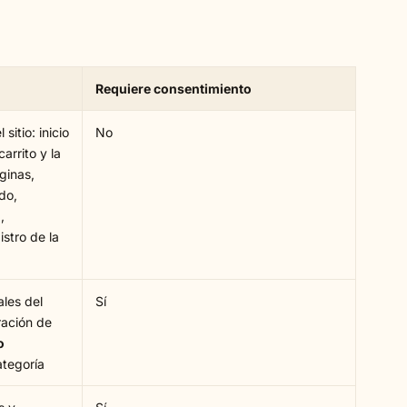
Requiere consentimiento
sitio: inicio
No
arrito y la
ginas,
do,
,
stro de la
les del
Sí
ración de
o
ategoría